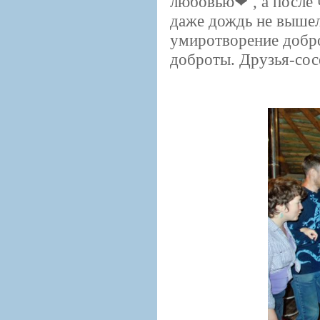
любовью
, а после
даже дождь не вышел
умиротворение добро
доброты. Друзья-сос