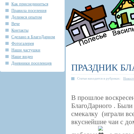
Как присоединиться
Правила поселения
Делимся опытом
Вече
Контакты
Сделано в БлагоДарном
Фотогалерея
Наши частушки
Наше видео
Дневники поселенцев
ПРАЗДНИК БЛ
Статья находится в рубриках:
Новост
В прошлое воскресен
БлагоДарного . Были 
смекалку
(играли вс
вкуснейшие чаи с д