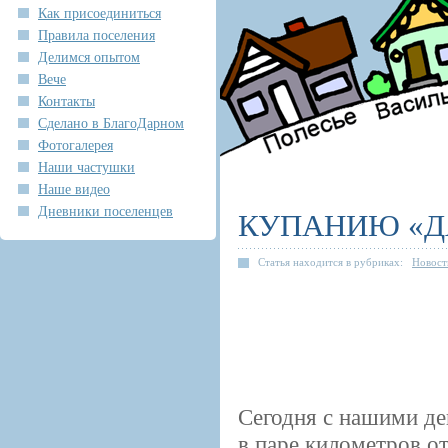
Как присоединиться
Правила поселения
Делимся опытом
Вече
Контакты
Сделано в БлагоДарном
Фотогалерея
Наши частушки
Наше видео
Дневники поселенцев
КУПАНИЮ «Д
Статья находится в рубриках:
Новост
Сегодня с нашими де
в паре километров о