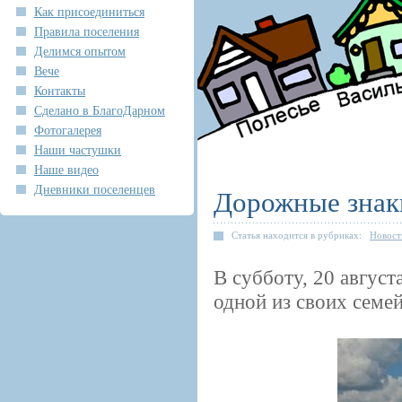
Как присоединиться
Правила поселения
Делимся опытом
Вече
Контакты
Сделано в БлагоДарном
Фотогалерея
Наши частушки
Наше видео
Дневники поселенцев
Дорожные знаки
Статья находится в рубриках:
Новост
В субботу, 20 авгус
одной из своих семей