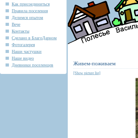
Как присоединиться
Правила поселения
Делимся опытом
Вече
Контакты
Сделано в БлагоДарном
Фотогалерея
Наши частушки
Наше видео
Живем-поживаем
Дневники поселенцев
[Show picture list]